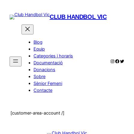
Vés
al
CLUB HANDBOL VIC
contingut
Blog
Equip
Categories i horaris
Instagram
Facebo
Twitte
Documentació
Donacions
Sobre
Sènior Femeni
Contacte
[customer-area-account /]